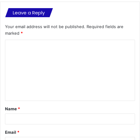
Leave a Reply
Your email address will not be published.
Required fields are
marked
*
C
o
m
m
e
n
t
Name
*
*
Email
*