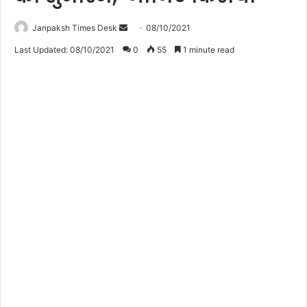
Janpaksh Times Desk
S
08/10/2021
e
Last Updated: 08/10/2021
0
55
1 minute read
n
d
a
n
e
m
a
i
l