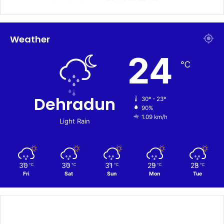
Weather
24
℃
Dehradun
30º - 23º
90%
1.09 km/h
Light Rain
30
30
31
29
28
℃
℃
℃
℃
℃
Fri
Sat
Sun
Mon
Tue