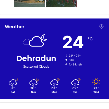
Weather
24
℃
Dehradun
31º - 24º
81%
1.49 km/h
Scattered Clouds
31
30
29
25
33
℃
℃
℃
℃
℃
Sat
Sun
Mon
Tue
Wed