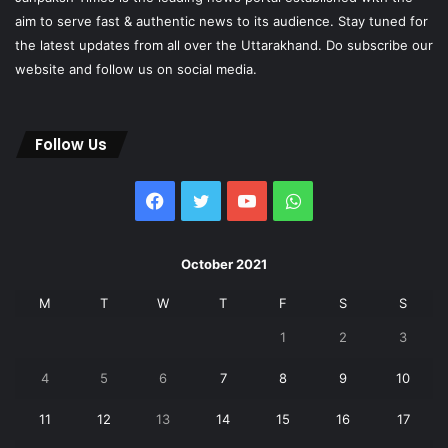
aim to serve fast & authentic news to its audience. Stay tuned for
the latest updates from all over the Uttarakhand. Do subscribe our
website and follow us on social media.
Follow Us
Facebook
Twitter
YouTube
WhatsApp
October 2021
M
T
W
T
F
S
S
1
2
3
4
5
6
7
8
9
10
11
12
13
14
15
16
17