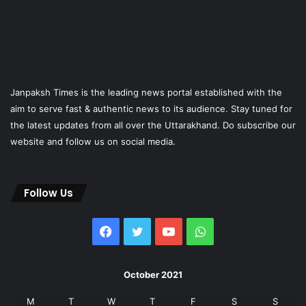
Janpaksh Times is the leading news portal established with the
aim to serve fast & authentic news to its audience. Stay tuned for
the latest updates from all over the Uttarakhand. Do subscribe our
website and follow us on social media.
Follow Us
Facebook
Twitter
YouTube
WhatsApp
October 2021
M
T
W
T
F
S
S