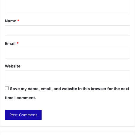
n
t
Name
*
*
Email
*
Website
Save my name, email, and website in this browser for the next
time I comment.