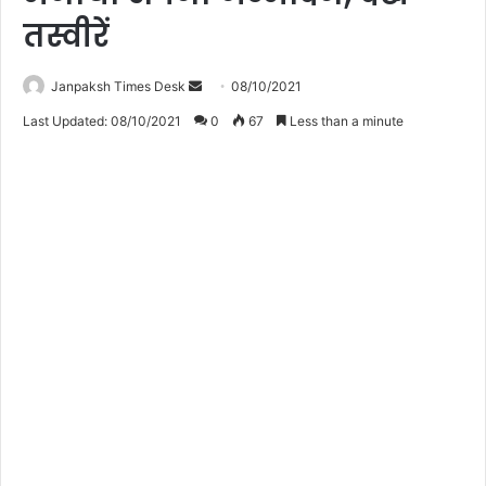
तस्वीरें
Janpaksh Times Desk
S
08/10/2021
e
Last Updated: 08/10/2021
0
67
Less than a minute
n
d
a
n
e
m
a
i
l