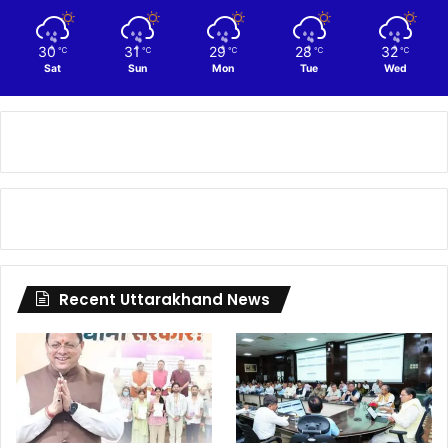
30
31
29
28
32
℃
℃
℃
℃
℃
Sat
Sun
Mon
Tue
Wed
Recent Uttarakhand News