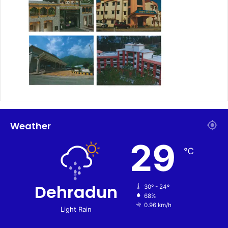
Weather
29
℃
Dehradun
30º - 24º
68%
0.96 km/h
Light Rain