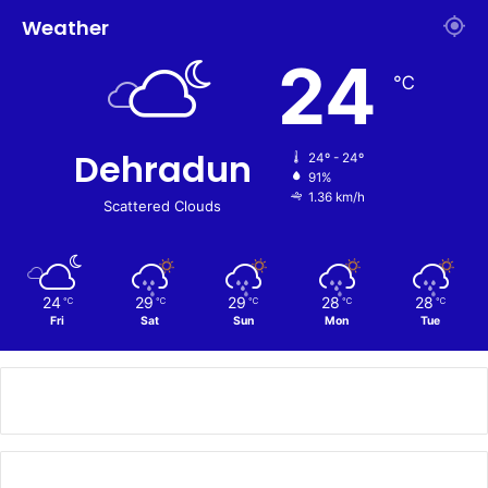
Weather
24
℃
Dehradun
24º - 24º
91%
1.36 km/h
Scattered Clouds
24
29
29
28
28
℃
℃
℃
℃
℃
Fri
Sat
Sun
Mon
Tue