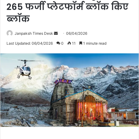
265 फर्जी प्लेटफॉर्म ब्लॉक किए
ब्लॉक
Janpaksh Times Desk
S
06/04/2026
e
Last Updated: 06/04/2026
0
11
1 minute read
n
d
a
n
e
m
a
i
l