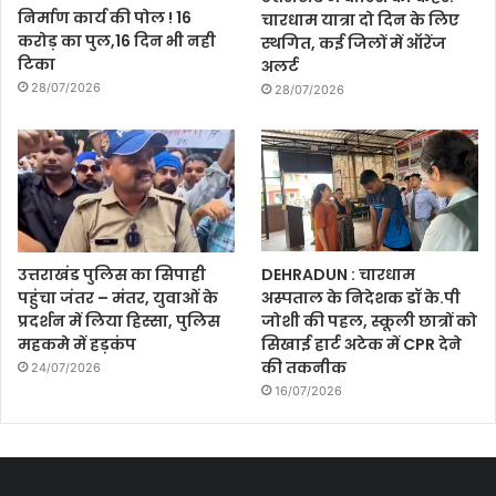
निर्माण कार्य की पोल ! 16
चारधाम यात्रा दो दिन के लिए
करोड़ का पुल,16 दिन भी नही
स्थगित, कई जिलों में ऑरेंज
टिका
अलर्ट
28/07/2026
28/07/2026
उत्तराखंड पुलिस का सिपाही
DEHRADUN : चारधाम
पहुंचा जंतर – मंतर, युवाओं के
अस्पताल के निदेशक डॉ के.पी
प्रदर्शन में लिया हिस्सा, पुलिस
जोशी की पहल, स्कूली छात्रों को
महकमे में हड़कंप
सिखाई हार्ट अटेक में CPR देने
की तकनीक
24/07/2026
16/07/2026