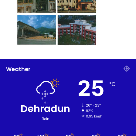
Weather
25
℃
Dehradun
26º - 23º
92%
0.95 km/h
Rain