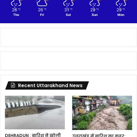
26
26
31
29
29
℃
℃
℃
℃
℃
Thu
Fri
Sat
Sun
Mon
Recent Uttarakhand News
DEHRADUN : बारिश ने खोली
उत्तराखंड में बारिश का कहर: