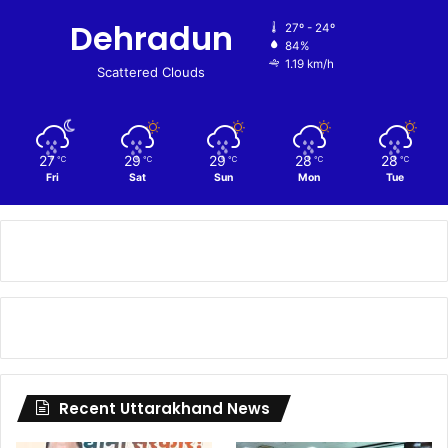
Dehradun
27º - 24º
84%
1.19 km/h
Scattered Clouds
27
29
29
28
28
℃
℃
℃
℃
℃
Fri
Sat
Sun
Mon
Tue
Recent Uttarakhand News