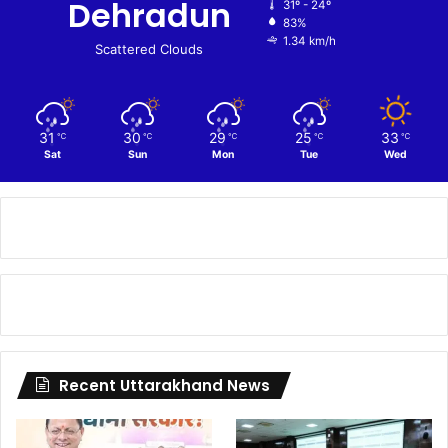
Dehradun
31º - 24º
83%
1.34 km/h
Scattered Clouds
31
30
29
25
33
℃
℃
℃
℃
℃
Sat
Sun
Mon
Tue
Wed
Recent Uttarakhand News