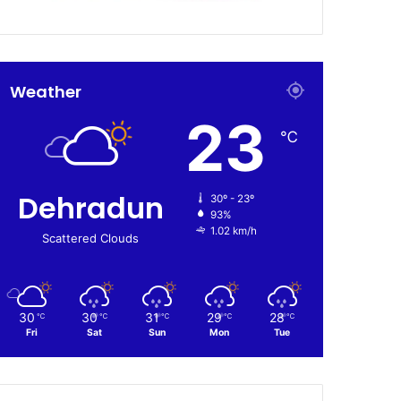
Weather
23
℃
Dehradun
30º - 23º
93%
1.02 km/h
Scattered Clouds
30
30
31
29
28
℃
℃
℃
℃
℃
Fri
Sat
Sun
Mon
Tue