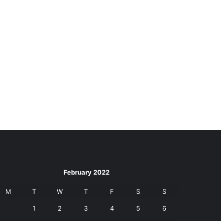
February 2022
M
T
W
T
F
S
S
1
2
3
4
5
6