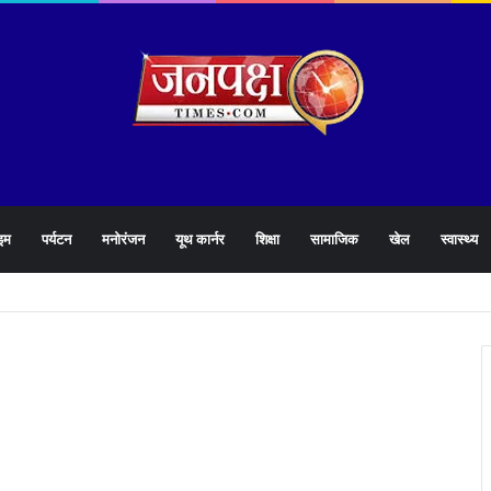
इम
पर्यटन
मनोरंजन
यूथ कार्नर
शिक्षा
सामाजिक
खेल
स्वास्थ्य
905 हेल्पलाइन की समीक्षा के दौरान लापरवाह अधिकारियों को लगाई फटकार