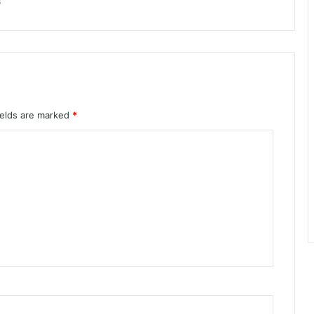
6
ields are marked
*