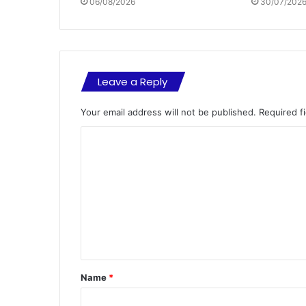
06/08/2026
30/07/202
Leave a Reply
Your email address will not be published.
Required f
C
o
m
m
e
n
t
Name
*
*