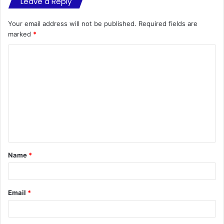
Leave a Reply
Your email address will not be published.
Required fields are
marked
*
C
o
m
m
e
n
t
Name
*
*
Email
*