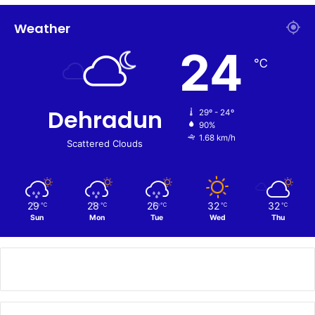
Weather
24
℃
Dehradun
29º - 24º
90%
1.68 km/h
Scattered Clouds
29
28
26
32
32
℃
℃
℃
℃
℃
Sun
Mon
Tue
Wed
Thu