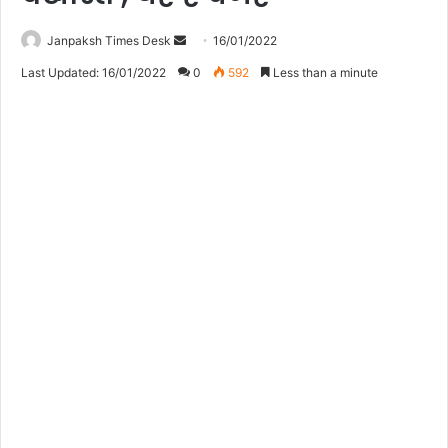
Janpaksh Times Desk
S
16/01/2022
e
Last Updated: 16/01/2022
0
592
Less than a minute
n
d
a
n
e
m
a
i
l