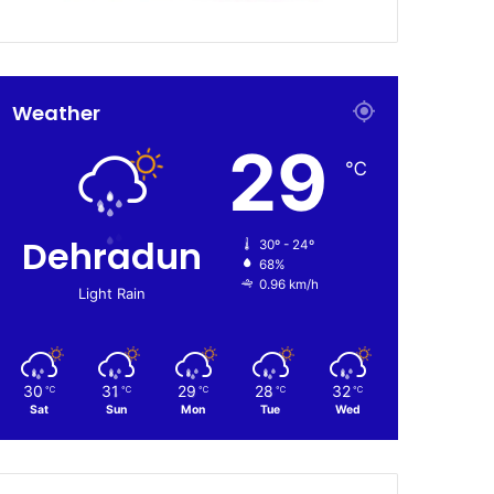
Weather
29
℃
Dehradun
30º - 24º
68%
0.96 km/h
Light Rain
30
31
29
28
32
℃
℃
℃
℃
℃
Sat
Sun
Mon
Tue
Wed