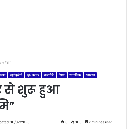
कालनेमि”
 खबर
ब्यूरोक्रेसी
यूथ कार्नर
राजनीति
शिक्षा
सामाजिक
स्वास्थ्य
तर से शुरू हुआ
मि”
dated: 10/07/2025
0
103
2 minutes read