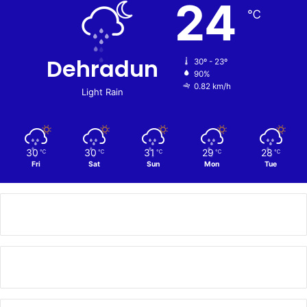
24
℃
Dehradun
30º - 23º
90%
0.82 km/h
Light Rain
30
30
31
29
28
℃
℃
℃
℃
℃
Fri
Sat
Sun
Mon
Tue