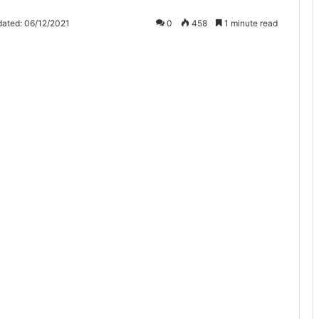
dated: 06/12/2021
0
458
1 minute read