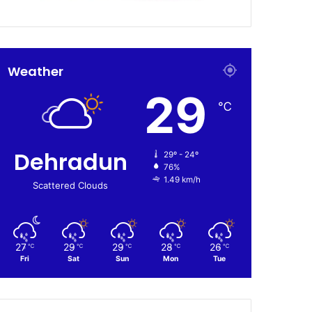
Weather
29
℃
Dehradun
29º - 24º
76%
1.49 km/h
Scattered Clouds
27
29
29
28
26
℃
℃
℃
℃
℃
Fri
Sat
Sun
Mon
Tue