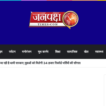
इम
पर्यटन
मनोरंजन
यूथ कार्नर
शिक्षा
सामाजिक
खेल
स्वास्थ्य
े जा रही है धामी सरकार,युवाओं को मिलेगी 34 हजार रिकॉर्ड भर्तियों की सौगात