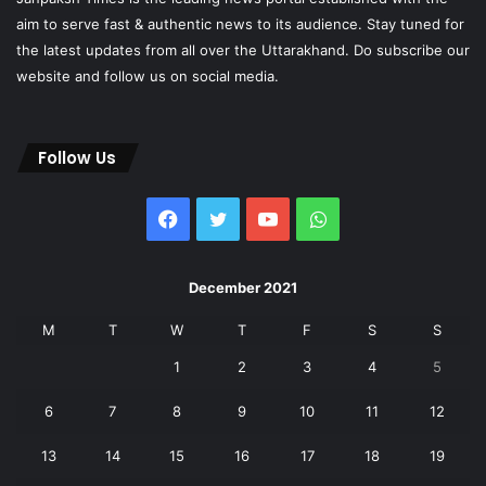
aim to serve fast & authentic news to its audience. Stay tuned for
the latest updates from all over the Uttarakhand. Do subscribe our
website and follow us on social media.
Follow Us
Facebook
Twitter
YouTube
WhatsApp
December 2021
M
T
W
T
F
S
S
1
2
3
4
5
6
7
8
9
10
11
12
13
14
15
16
17
18
19