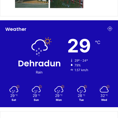
Weather
29
℃
Dehradun
29º - 24º
79%
1.57 km/h
Rain
29
29
29
28
32
℃
℃
℃
℃
℃
Sat
Sun
Mon
Tue
Wed