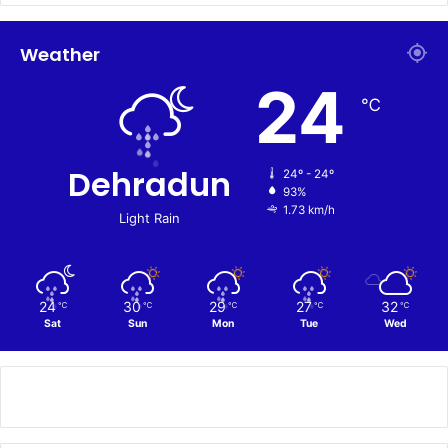
Weather
24
℃
Dehradun
24º - 24º
93%
1.73 km/h
Light Rain
24
30
29
27
32
℃
℃
℃
℃
℃
Sat
Sun
Mon
Tue
Wed