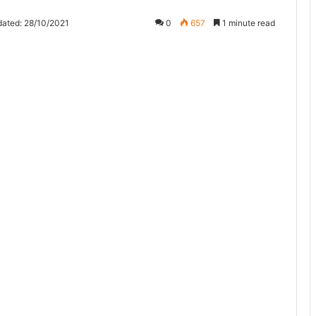
dated: 28/10/2021
0
657
1 minute read