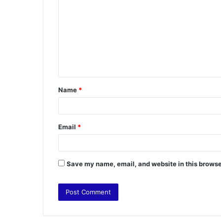
o
m
m
e
n
t
Name
*
*
Email
*
Save my name, email, and website in this browse