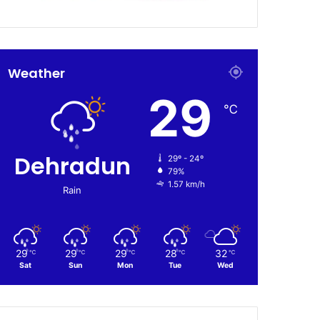
Weather
29
℃
Dehradun
29º - 24º
79%
1.57 km/h
Rain
29
29
29
28
32
℃
℃
℃
℃
℃
Sat
Sun
Mon
Tue
Wed