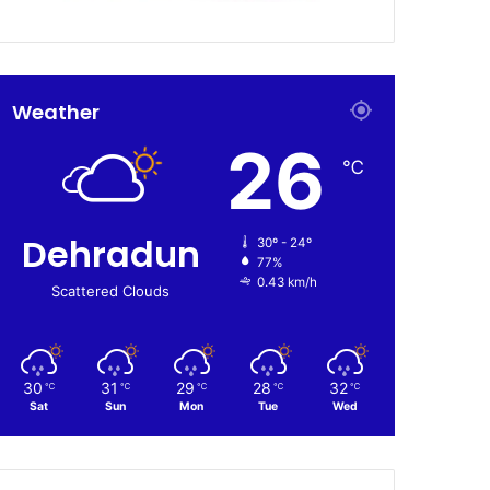
Weather
26
℃
Dehradun
30º - 24º
77%
0.43 km/h
Scattered Clouds
30
31
29
28
32
℃
℃
℃
℃
℃
Sat
Sun
Mon
Tue
Wed