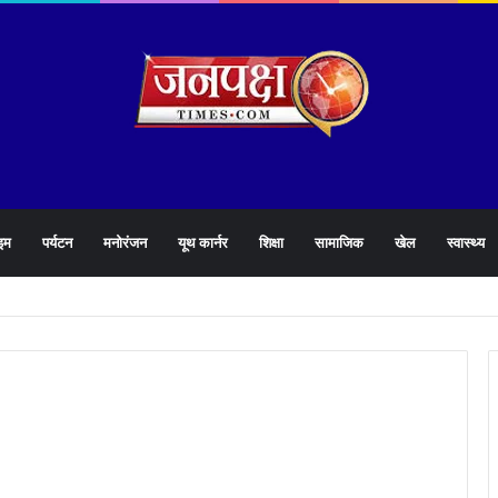
इम
पर्यटन
मनोरंजन
यूथ कार्नर
शिक्षा
सामाजिक
खेल
स्वास्थ्य
905 हेल्पलाइन की समीक्षा के दौरान लापरवाह अधिकारियों को लगाई फटकार