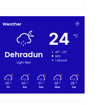
Weather
24
℃
Dehradun
30º - 23º
90%
1.09 km/h
Light Rain
30
30
31
29
28
℃
℃
℃
℃
℃
Fri
Sat
Sun
Mon
Tue