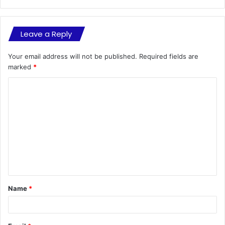
Leave a Reply
Your email address will not be published.
Required fields are
marked
*
C
o
m
m
e
n
t
Name
*
*