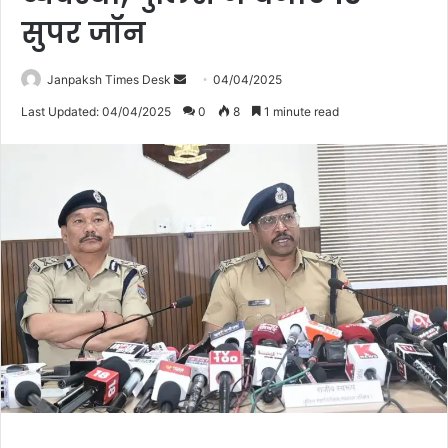
सुपर जॉन
Janpaksh Times Desk
S
04/04/2025
e
Last Updated: 04/04/2025
0
8
1 minute read
n
d
a
n
e
m
a
i
l