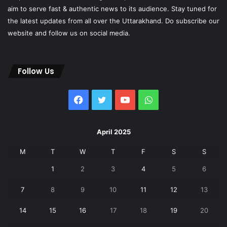
aim to serve fast & authentic news to its audience. Stay tuned for
the latest updates from all over the Uttarakhand. Do subscribe our
website and follow us on social media.
Follow Us
Facebook
Twitter
YouTube
WhatsApp
April 2025
M
T
W
T
F
S
S
1
2
3
4
5
6
7
8
9
10
11
12
13
14
15
16
17
18
19
20