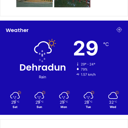
Weather
29
℃
Dehradun
29º - 24º
79%
1.57 km/h
Rain
29
29
29
28
32
℃
℃
℃
℃
℃
Sat
Sun
Mon
Tue
Wed