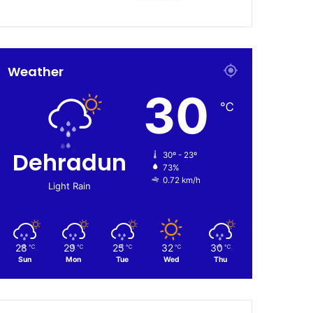
Weather
30
℃
Dehradun
30º - 23º
73%
0.72 km/h
Light Rain
28
29
25
32
30
℃
℃
℃
℃
℃
Sun
Mon
Tue
Wed
Thu