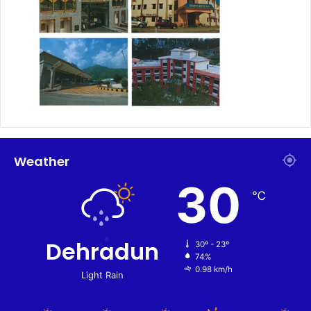
Weather
30
℃
Dehradun
30º - 23º
74%
0.98 km/h
Light Rain