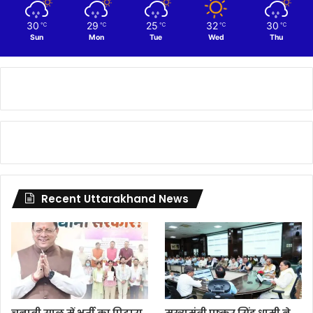
30
29
25
32
30
℃
℃
℃
℃
℃
Sun
Mon
Tue
Wed
Thu
Recent Uttarakhand News