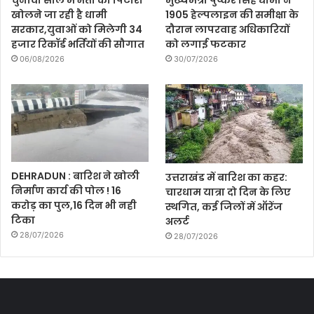
चुनावी साल में भर्ती का पिटारा
मुख्यमंत्री पुष्कर सिंह धामी ने
खोलने जा रही है धामी
1905 हेल्पलाइन की समीक्षा के
सरकार,युवाओं को मिलेगी 34
दौरान लापरवाह अधिकारियों
हजार रिकॉर्ड भर्तियों की सौगात
को लगाई फटकार
06/08/2026
30/07/2026
DEHRADUN : बारिश ने खोली
उत्तराखंड में बारिश का कहर:
निर्माण कार्य की पोल ! 16
चारधाम यात्रा दो दिन के लिए
करोड़ का पुल,16 दिन भी नही
स्थगित, कई जिलों में ऑरेंज
टिका
अलर्ट
28/07/2026
28/07/2026