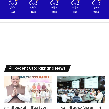
28
29
29
28
32
℃
℃
℃
℃
℃
Sat
Sun
Mon
Tue
Wed
Recent Uttarakhand News
चुनावी साल में भर्ती का पिटारा
मुख्यमंत्री पुष्कर सिंह धामी ने