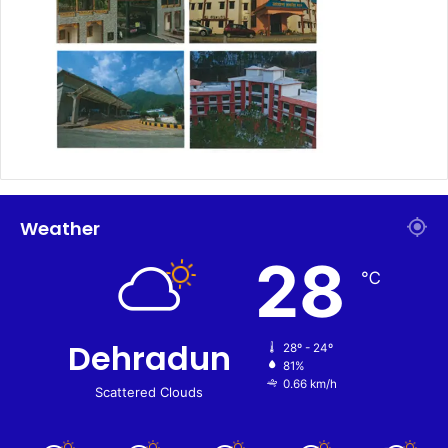
Weather
28
℃
Dehradun
28º - 24º
81%
0.66 km/h
Scattered Clouds