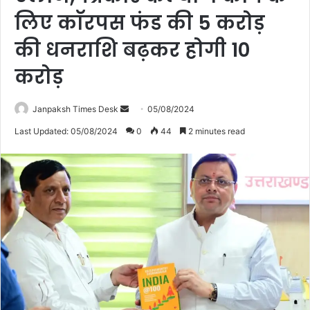
लिए काॅरपस फंड की 5 करोड़
की धनराशि बढ़कर होगी 10
करोड़
Janpaksh Times Desk
S
05/08/2024
e
Last Updated: 05/08/2024
0
44
2 minutes read
n
d
a
n
e
m
a
i
l