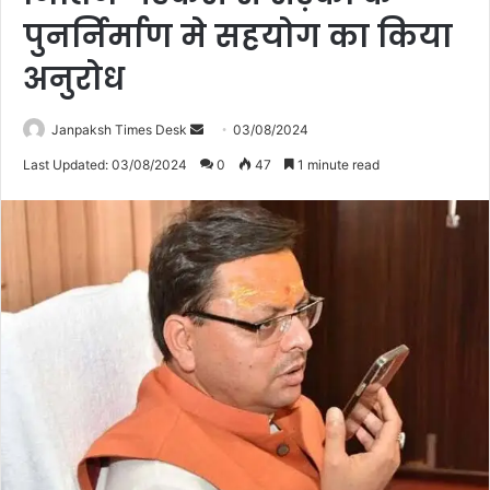
पुनर्निर्माण मे सहयोग का किया
अनुरोध
Janpaksh Times Desk
S
03/08/2024
e
Last Updated: 03/08/2024
0
47
1 minute read
n
d
a
n
e
m
a
i
l