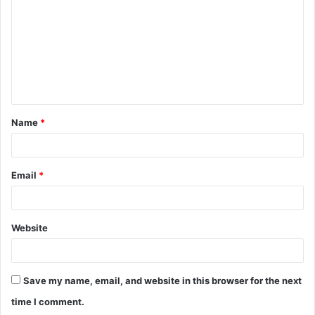
m
m
e
n
t
Name
*
*
Email
*
Website
Save my name, email, and website in this browser for the next
time I comment.