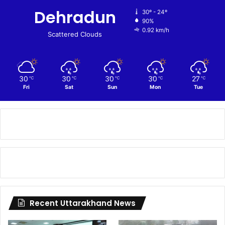
Dehradun
30º - 24º
90%
0.92 km/h
Scattered Clouds
30
30
30
30
27
℃
℃
℃
℃
℃
Fri
Sat
Sun
Mon
Tue
Recent Uttarakhand News