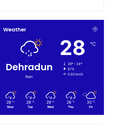
Weather
28
℃
Dehradun
28º - 24º
87%
0.93 km/h
Rain
28
28
29
28
30
℃
℃
℃
℃
℃
Mon
Tue
Wed
Thu
Fri