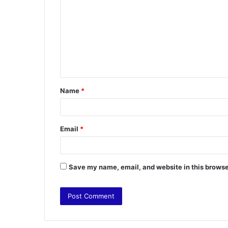
o
m
m
e
n
t
Name
*
*
Email
*
Save my name, email, and website in this browse