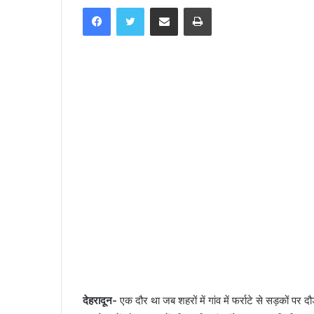
Facebook
Twitter
Share via Email
Print
n
d
a
n
e
m
a
i
l
देहरादून-
एक दौर था जब शहरों में गांव में फर्राटे से सड़कों प