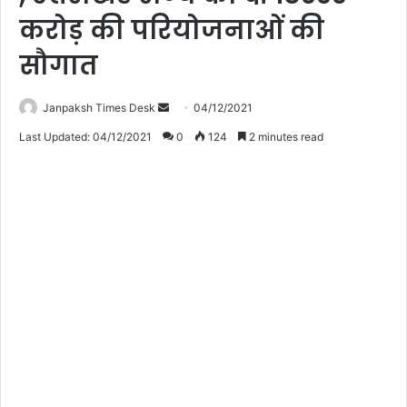
करोड़ की परियोजनाओं की
सौगात
Janpaksh Times Desk
S
04/12/2021
e
Last Updated: 04/12/2021
0
124
2 minutes read
n
d
a
n
e
m
a
i
l