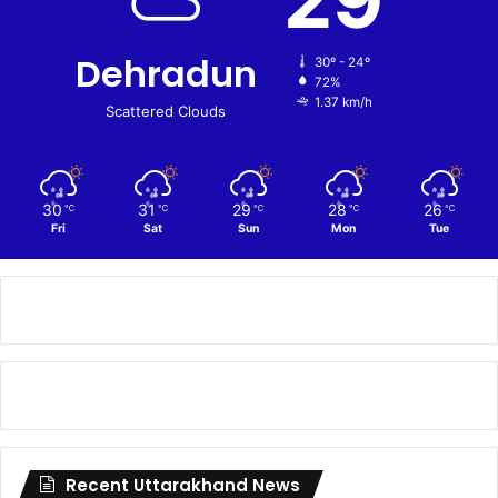
Dehradun
30º - 24º
72%
1.37 km/h
Scattered Clouds
30
31
29
28
26
℃
℃
℃
℃
℃
Fri
Sat
Sun
Mon
Tue
Recent Uttarakhand News