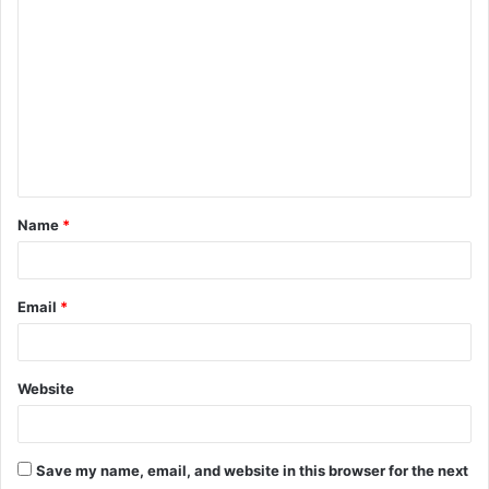
C
o
m
m
e
n
t
Name
*
*
Email
*
Website
Save my name, email, and website in this browser for the next