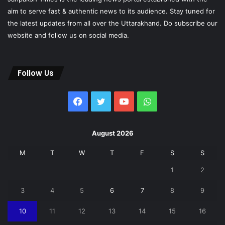
aim to serve fast & authentic news to its audience. Stay tuned for
the latest updates from all over the Uttarakhand. Do subscribe our
website and follow us on social media.
Follow Us
Facebook
Twitter
YouTube
WhatsApp
August 2026
M
T
W
T
F
S
S
1
2
3
4
5
6
7
8
9
10
11
12
13
14
15
16