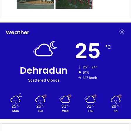
Weather
25
℃
Dehradun
25º - 24º
91%
1.17 km/h
Scattered Clouds
25
26
33
32
28
℃
℃
℃
℃
℃
Mon
Tue
Wed
Thu
Fri