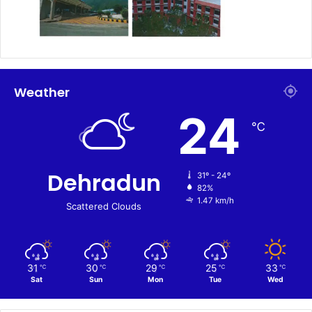
Weather
24
℃
Dehradun
31º - 24º
82%
1.47 km/h
Scattered Clouds
31
30
29
25
33
℃
℃
℃
℃
℃
Sat
Sun
Mon
Tue
Wed