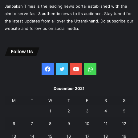
Janpaksh Times is the leading news portal established with the
aim to serve fast & authentic news to its audience. Stay tuned for
the latest updates from all over the Uttarakhand. Do subscribe our
website and follow us on social media.
Follow Us
Facebook
Twitter
YouTube
WhatsApp
December 2021
M
T
W
T
F
S
S
1
2
3
4
5
6
7
8
9
10
11
12
13
14
15
16
17
18
19