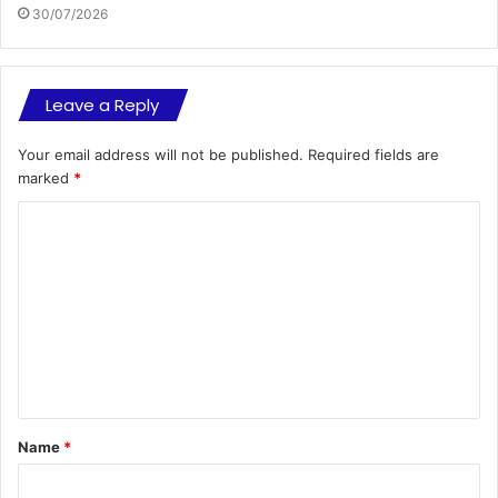
30/07/2026
Leave a Reply
Your email address will not be published.
Required fields are
marked
*
C
o
m
m
e
n
t
Name
*
*