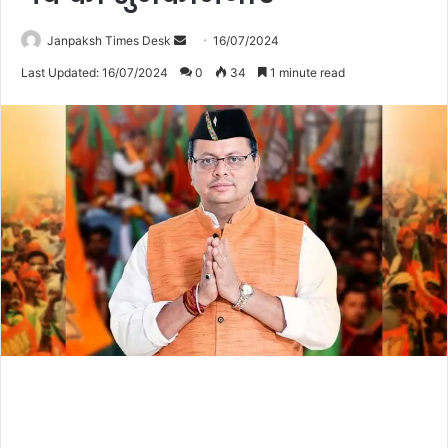
Janpaksh Times Desk
S
16/07/2024
e
Last Updated: 16/07/2024
0
34
1 minute read
n
d
a
n
e
m
a
i
l