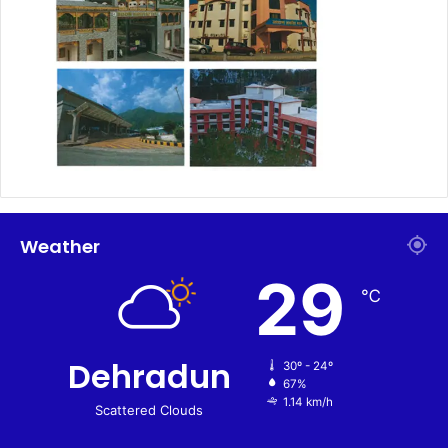
Weather
29
℃
Dehradun
30º - 24º
67%
1.14 km/h
Scattered Clouds