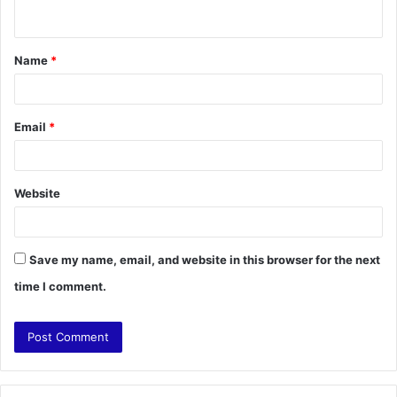
n
t
Name
*
*
Email
*
Website
Save my name, email, and website in this browser for the next
time I comment.