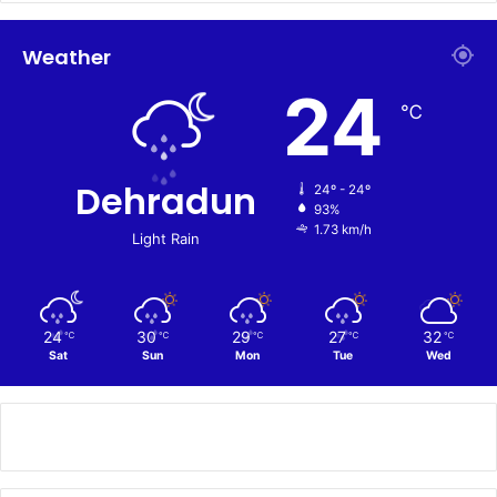
Weather
24
℃
Dehradun
24º - 24º
93%
1.73 km/h
Light Rain
24
30
29
27
32
℃
℃
℃
℃
℃
Sat
Sun
Mon
Tue
Wed