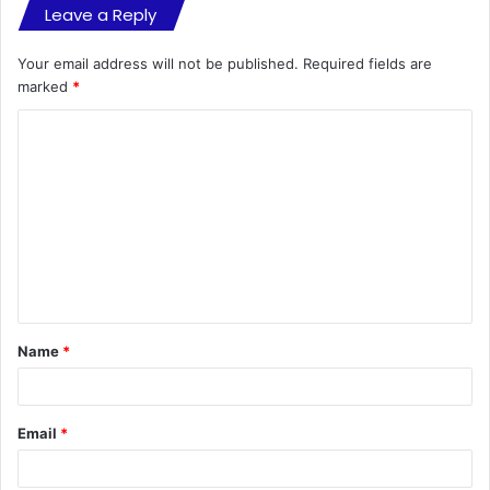
Leave a Reply
Your email address will not be published.
Required fields are
marked
*
C
o
m
m
e
n
t
Name
*
*
Email
*