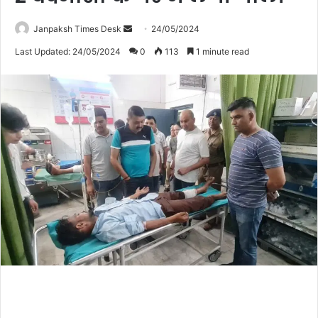
Janpaksh Times Desk
S
24/05/2024
e
Last Updated: 24/05/2024
0
113
1 minute read
n
d
a
n
e
m
a
i
l