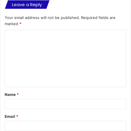
Leave a Reply
Your email address will not be published.
Required fields are
marked
*
C
o
m
m
e
n
t
Name
*
*
Email
*