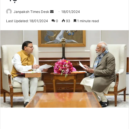
Janpaksh Times Desk
S
18/01/2024
e
Last Updated: 18/01/2024
0
93
1 minute read
n
d
a
n
e
m
a
i
l