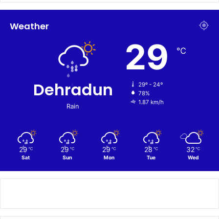
Weather
29
℃
Dehradun
29º - 24º
78%
1.87 km/h
Rain
29
29
29
28
32
℃
℃
℃
℃
℃
Sat
Sun
Mon
Tue
Wed