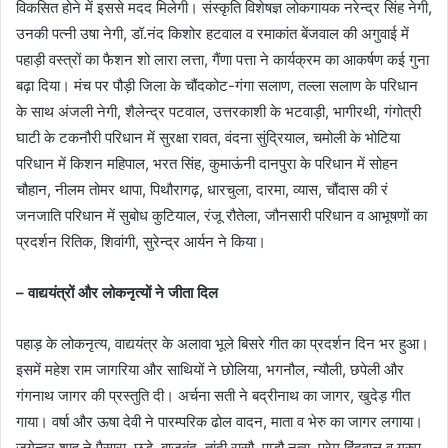
विकसित होने में इससे मदद मिलेगी। संस्कृति विशेषज्ञ लोकगायक नरेन्द्र सिंह नेगी,
उनकी पत्नी उषा नेगी, डॉ.नंद किशोर हटवाल व रमाकांत बेंजवाल की अगुवाई में
पहाड़ी वस्त्रों का फैशन शो लारा लत्ता, गैंणा पत्ता ने कार्यक्रम का आकर्षण कई गुना
बढ़ा दिया। मंच पर पौड़ी जिला के चौंदकोट-गंगा सलाण, तल्ला सलाण के परिधान
के साथ अंजली नेगी, शैलेन्द्र पटवाल, उत्तरकाशी के भटवाड़ी, भागीरथी, गंगोत्री
घाटी के टकनौरी परिधान में सुरक्षा रावत, वंदना सुंद्रियाल, चमोली के भोटिया
परिधान में किशन महिपाल, भरत सिंह, कुमाऊंनी दानपुरा के परिधान में सोहन
चौहान, नीलम तोमर थापा, पिथौरागढ़, धारचुला, दारमा, व्यास, चौंदास की रं
जनजाति परिधान में सुबोध कुटियाल, रंजू रौतेला, जौनसारी परिधान व आभूषणों का
प्रदर्शन रितिक, शिवांगी, सुरेन्द्र आर्यन ने किया।
– वाद्ययंत्रों और लोकनृत्यों ने जीता दिल
पहाड़ के लोकनृत्य, वाद्ययंत्र के अलावा भूले बिसरे गीत का प्रदर्शन दिन भर हुआ।
इसमें महेश राम जागरिया और साथियों ने छोलिया, भगनौल, न्यौली, छपेली और
गंगनाथ जागर की प्रस्तुति दी। अर्चना सती ने बद्रीनाथ का जागर, खुदेड़ गीत
गाया। वर्षा और ऊषा देवी ने पारम्परिक ढोल वादन, माता व भेरु का जागर लगाया।
जगेन्द्र शाह ने पैसारा, छूड़े, बाजूबंद, तांदी रासौ, पाडौ नृत्य, प्रेम हिंदवाल व ग्रुप