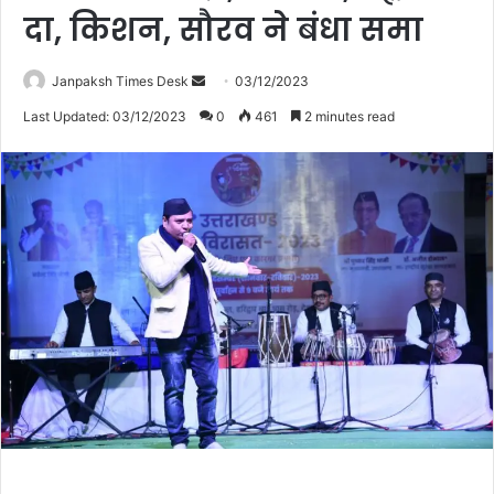
दा, किशन, सौरव ने बंधा समा
Janpaksh Times Desk
S
03/12/2023
e
Last Updated: 03/12/2023
0
461
2 minutes read
n
d
a
n
e
m
a
i
l