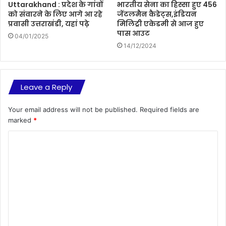
Uttarakhand : प्रदेश के गांवों
भारतीय सेना का हिस्सा हुए 456
को संवारने के लिए आगे आ रहे
जेंटलमैन कैडेट्स,इंडियन
प्रवासी उत्तराखंडी, यहां पढ़े
मिलिट्री एकेडमी से आज हुए
पास आउट
04/01/2025
14/12/2024
Leave a Reply
Your email address will not be published.
Required fields are
marked
*
C
o
m
m
e
n