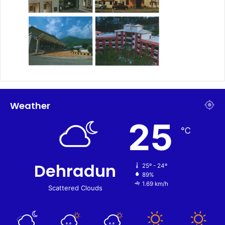
Weather
25
℃
Dehradun
25º - 24º
89%
1.69 km/h
Scattered Clouds