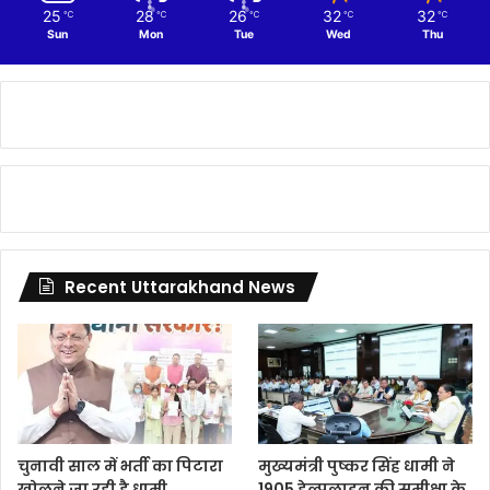
25
28
26
32
32
℃
℃
℃
℃
℃
Sun
Mon
Tue
Wed
Thu
Recent Uttarakhand News
चुनावी साल में भर्ती का पिटारा
मुख्यमंत्री पुष्कर सिंह धामी ने
खोलने जा रही है धामी
1905 हेल्पलाइन की समीक्षा के