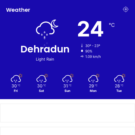
Weather
24
℃
Dehradun
30º - 23º
90%
1.09 km/h
Light Rain
30
30
31
29
28
℃
℃
℃
℃
℃
Fri
Sat
Sun
Mon
Tue