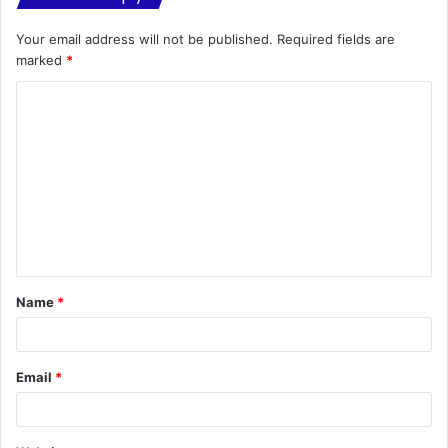
Your email address will not be published.
Required fields are
marked
*
C
o
m
m
e
n
t
Name
*
*
Email
*