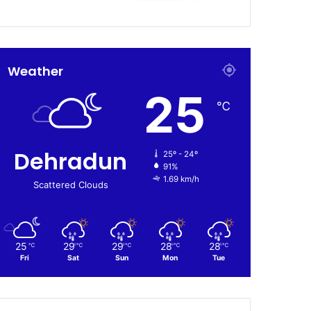
Weather
25
℃
Dehradun
25º - 24º
91%
1.69 km/h
Scattered Clouds
25
29
29
28
28
℃
℃
℃
℃
℃
Fri
Sat
Sun
Mon
Tue