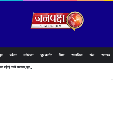
इम
पर्यटन
मनोरंजन
यूथ कार्नर
शिक्षा
सामाजिक
खेल
स्वास्थ्य
े जा रही है धामी सरकार,युवाओं को मिलेगी 34 हजार रिकॉर्ड भर्तियों की सौगात