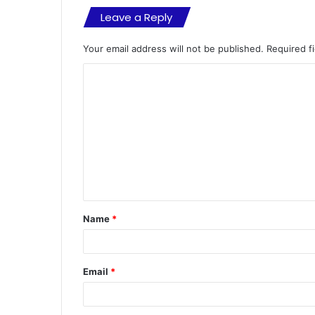
Leave a Reply
Your email address will not be published.
Required f
C
o
m
m
e
n
t
Name
*
*
Email
*