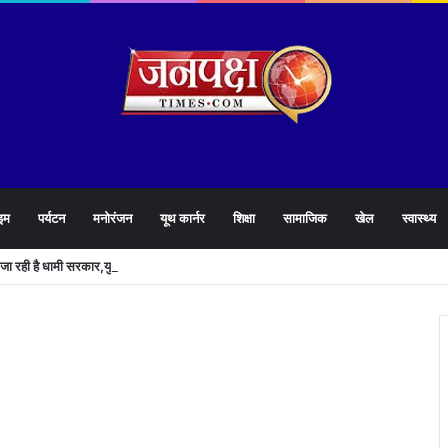
इम
पर्यटन
मनोरंजन
यूथ कार्नर
शिक्षा
सामाजिक
खेल
स्वास्थ्य
े जा रही है धामी सरकार,युवाओं को मिलेगी 34 हजार रिकॉर्ड भर्तियों की सौगात