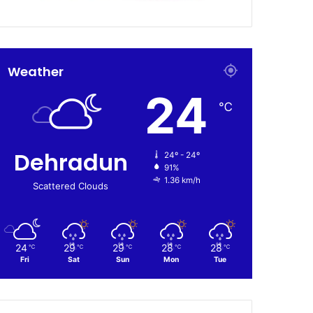
Weather
24
℃
Dehradun
24º - 24º
91%
1.36 km/h
Scattered Clouds
24
29
29
28
28
℃
℃
℃
℃
℃
Fri
Sat
Sun
Mon
Tue