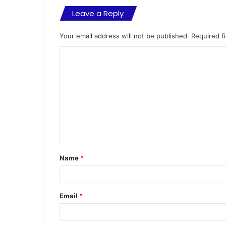
Leave a Reply
Your email address will not be published.
Required f
C
o
m
m
e
n
t
Name
*
*
Email
*