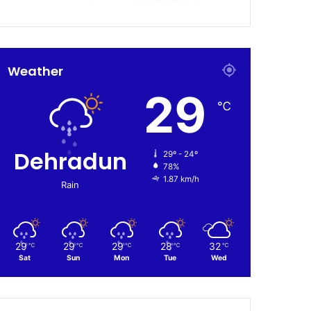
Weather
29
℃
Dehradun
29º - 24º
78%
1.87 km/h
Rain
29
29
29
28
32
℃
℃
℃
℃
℃
Sat
Sun
Mon
Tue
Wed