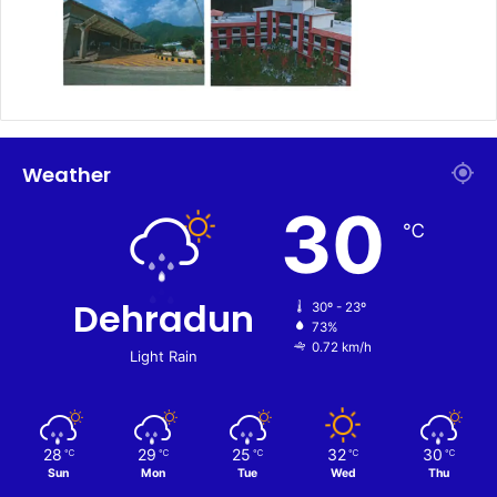
Weather
30
℃
Dehradun
30º - 23º
73%
0.72 km/h
Light Rain
28
29
25
32
30
℃
℃
℃
℃
℃
Sun
Mon
Tue
Wed
Thu