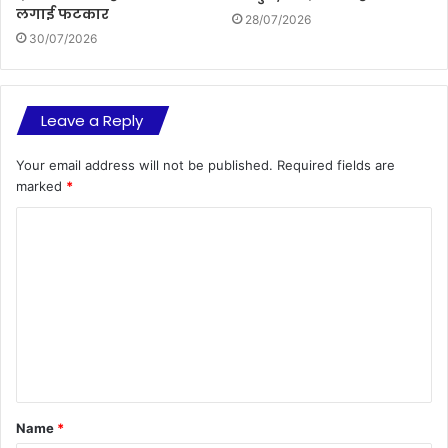
लगाई फटकार
28/07/2026
30/07/2026
Leave a Reply
Your email address will not be published.
Required fields are
marked
*
C
o
m
m
e
n
t
Name
*
*