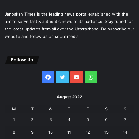
Janpaksh Times is the leading news portal established with the
aim to serve fast & authentic news to its audience. Stay tuned for
the latest updates from all over the Uttarakhand. Do subscribe our
website and follow us on social media.
Follow Us
Facebook
Twitter
YouTube
WhatsApp
August 2022
M
T
W
T
F
S
S
1
2
3
4
5
6
7
8
9
10
11
12
13
14