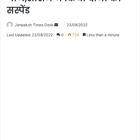
सस्पेंड
Janpaksh Times Desk
23/08/2022
S
Last Updated: 23/08/2022
0
736
Less than a minute
e
n
d
a
n
e
m
a
i
l