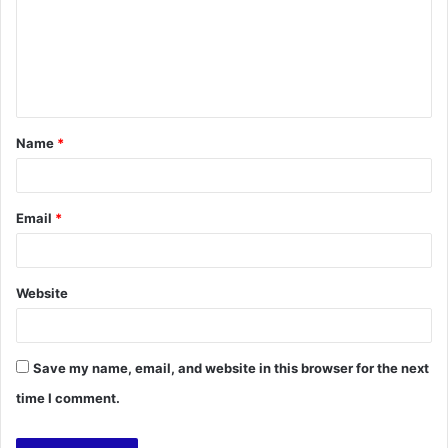
m
e
n
t
Name
*
*
Email
*
Website
Save my name, email, and website in this browser for the next
time I comment.