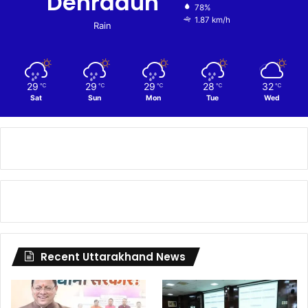
Dehradun
78%
1.87 km/h
Rain
29
29
29
28
32
℃
℃
℃
℃
℃
Sat
Sun
Mon
Tue
Wed
Recent Uttarakhand News