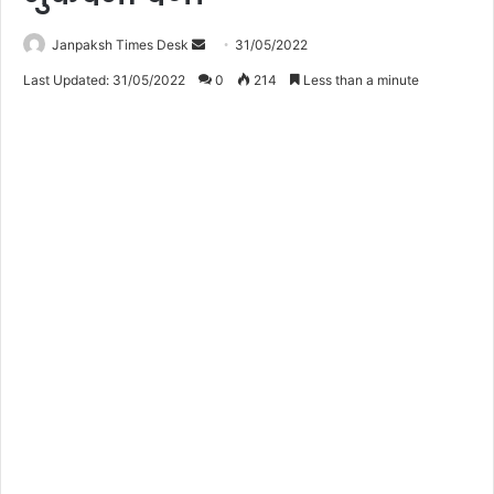
Janpaksh Times Desk
S
31/05/2022
e
Last Updated: 31/05/2022
0
214
Less than a minute
n
d
a
n
e
m
a
i
l