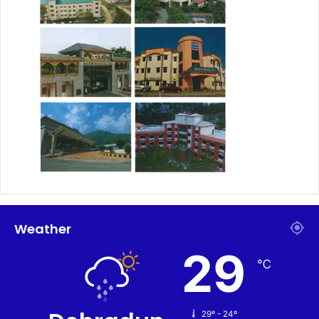
Weather
29
℃
29º - 24º