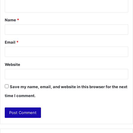
n
t
Name
*
*
Email
*
Website
Save my name, email, and website in this browser for the next
time I comment.