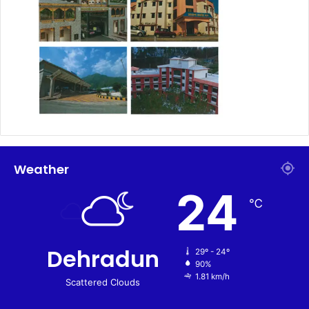
Weather
24
℃
Dehradun
29º - 24º
90%
1.81 km/h
Scattered Clouds