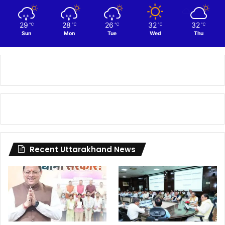
29
28
26
32
32
℃
℃
℃
℃
℃
Sun
Mon
Tue
Wed
Thu
Recent Uttarakhand News