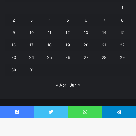
1
2
3
4
5
6
7
8
9
10
11
12
13
14
15
16
17
18
19
20
21
22
23
24
25
26
27
28
29
30
31
« Apr
Jun »
© Copyright 2026, All Rights Reserved | Janpaksh Times |
Facebook
Twitter
WhatsApp
Telegram
क्राइम
बड़ी खबर
पर्यटन
शिक्षा
उत्तराखंड
खेल
वीडियो
Contact Us
Facebook
Twitter
YouTube
WhatsApp