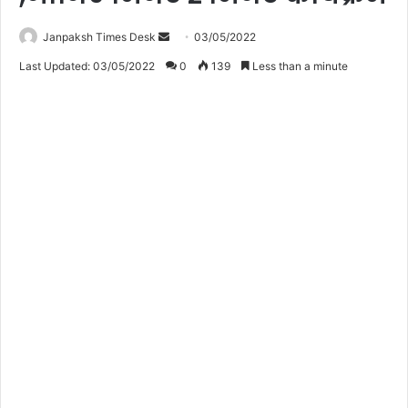
Janpaksh Times Desk
S
03/05/2022
e
Last Updated: 03/05/2022
0
139
Less than a minute
n
d
a
n
e
m
a
i
l