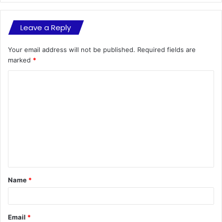
Leave a Reply
Your email address will not be published.
Required fields are
marked
*
C
o
m
m
e
n
t
Name
*
*
Email
*