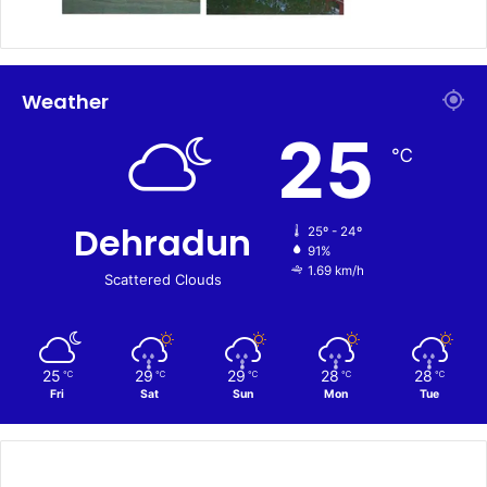
Weather
25
℃
Dehradun
25º - 24º
91%
1.69 km/h
Scattered Clouds
25
29
29
28
28
℃
℃
℃
℃
℃
Fri
Sat
Sun
Mon
Tue