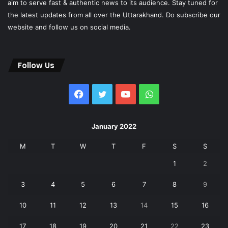
aim to serve fast & authentic news to its audience. Stay tuned for
the latest updates from all over the Uttarakhand. Do subscribe our
website and follow us on social media.
Follow Us
Facebook
Twitter
YouTube
WhatsApp
January 2022
M
T
W
T
F
S
S
1
2
3
4
5
6
7
8
9
10
11
12
13
14
15
16
17
18
19
20
21
22
23