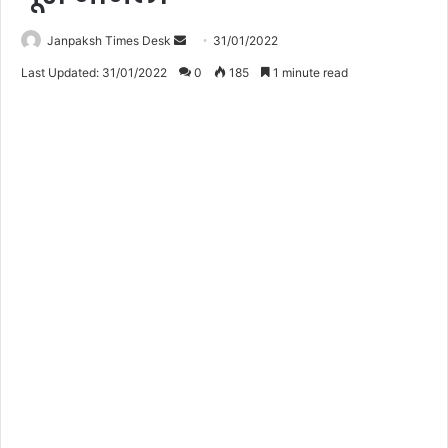
Janpaksh Times Desk
S
31/01/2022
e
Last Updated: 31/01/2022
0
185
1 minute read
n
d
a
n
e
m
a
i
l