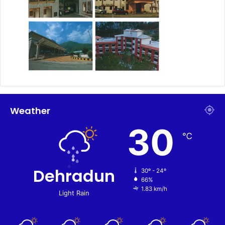
Weather
30
℃
Dehradun
30º - 24º
66%
1.83 km/h
Light Rain