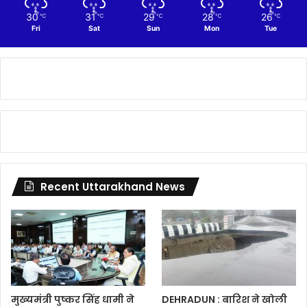
30
31
29
28
26
℃
℃
℃
℃
℃
Fri
Sat
Sun
Mon
Tue
Recent Uttarakhand News
मुख्यमंत्री पुष्कर सिंह धामी ने
DEHRADUN : बारिश ने खोली