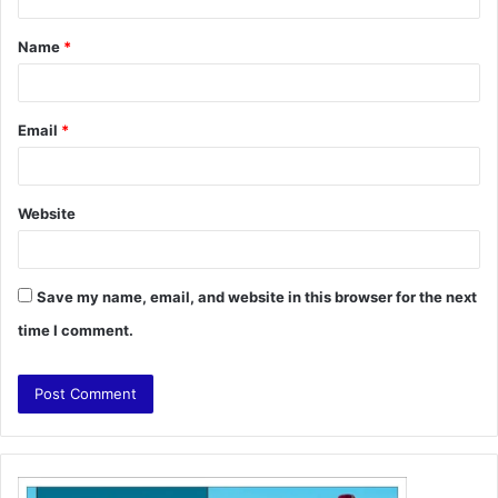
t
Name
*
*
Email
*
Website
Save my name, email, and website in this browser for the next
time I comment.