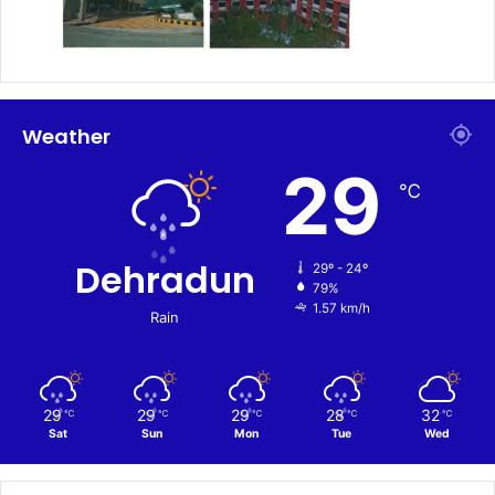
Weather
29
℃
Dehradun
29º - 24º
79%
1.57 km/h
Rain
29
29
29
28
32
℃
℃
℃
℃
℃
Sat
Sun
Mon
Tue
Wed