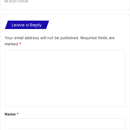
30/07/2026
Leave a Reply
Your email address will not be published.
Required fields are
marked
*
C
o
m
m
e
n
t
Name
*
*