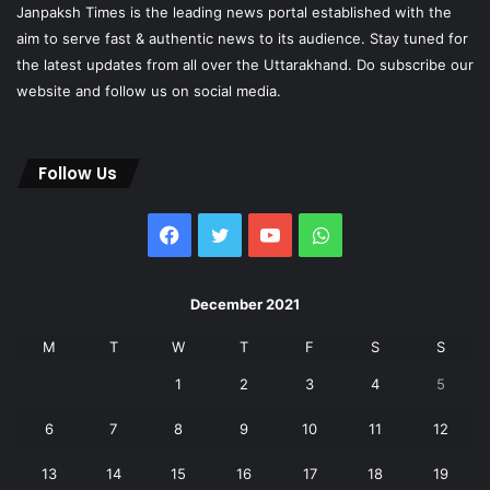
Janpaksh Times is the leading news portal established with the
aim to serve fast & authentic news to its audience. Stay tuned for
the latest updates from all over the Uttarakhand. Do subscribe our
website and follow us on social media.
Follow Us
Facebook
Twitter
YouTube
WhatsApp
December 2021
M
T
W
T
F
S
S
1
2
3
4
5
6
7
8
9
10
11
12
13
14
15
16
17
18
19