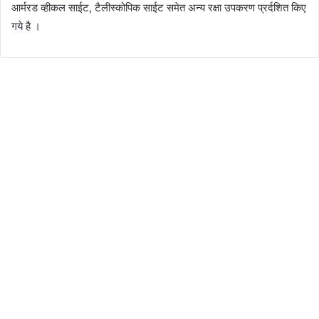
आर्मरड व्‍हीकल साईट, टैलीस्‍कोपिक साईट समेत अन्‍य रक्षा उपकरण प्रर्दशित किए
गये है ।