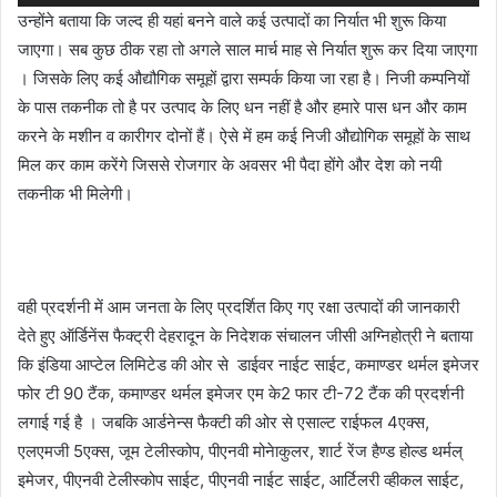
उन्होंने बताया कि जल्द ही यहां बनने वाले कई उत्‍पादों का निर्यात भी शुरू किया
जाएगा। सब कुछ ठीक रहा तो अगले साल मार्च माह से निर्यात शुरू कर दिया जाएगा
। जिसके लिए कई औद्यौगिक समूहों द्वारा सम्‍पर्क किया जा रहा है। निजी कम्‍पनियों
के पास तकनीक तो है पर उत्‍पाद के लिए धन नहीं है और हमारे पास धन और काम
करने के मशीन व कारीगर दोनों हैं। ऐसे में हम कई निजी औद्योगिक समूहों के साथ
मिल कर काम करेंगे जिससे रोजगार के अवसर भी पैदा होंगे और देश को नयी
तकनीक भी मिलेगी।
वही प्रदर्शनी में आम जनता के लिए प्रदर्शित किए गए रक्षा उत्पादों की जानकारी
देते हुए ऑर्डिनेंस फैक्ट्री देहरादून के निदेशक संचालन जीसी अग्निहोत्री ने बताया
कि इंडिया आप्‍टेल लिमिटेड की ओर से डाईवर नाईट साईट, कमाण्‍डर थर्मल इमेजर
फोर टी 90 टैंक, कमाण्‍डर थर्मल इमेजर एम के2 फार टी-72 टैंक की प्रदर्शनी
लगाई गई है । जबकि आर्डनेन्‍स फैक्‍टी की ओर से एसाल्‍ट राईफल 4एक्‍स,
एलएमजी 5एक्‍स, जूम टेलीस्‍कोप, पीएनवी मोनेाकुलर, शार्ट रेंज हैण्‍ड होल्‍ड थर्मल्
इमेजर, पीएनवी टेलीस्‍कोप साईट, पीएनवी नाईट साईट, आर्टिलरी व्हीकल साईट,