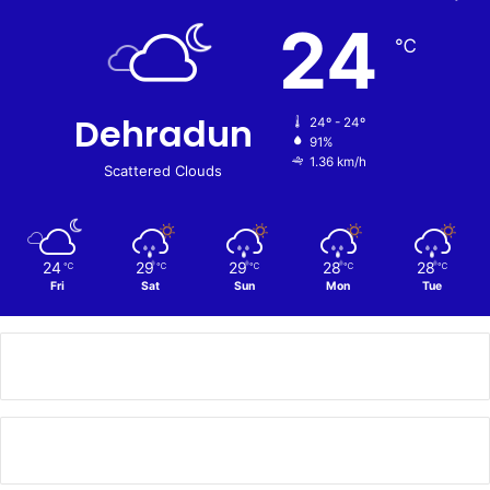
24
℃
Dehradun
24º - 24º
91%
1.36 km/h
Scattered Clouds
24
29
29
28
28
℃
℃
℃
℃
℃
Fri
Sat
Sun
Mon
Tue