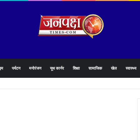
इम
पर्यटन
मनोरंजन
यूथ कार्नर
शिक्षा
सामाजिक
खेल
स्वास्थ्य
े 1905 हेल्पलाइन की समीक्षा के दौरान लापरवाह अधिकारियों को लगाई फटकार