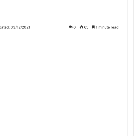
dated: 03/12/2021
0
65
1 minute read