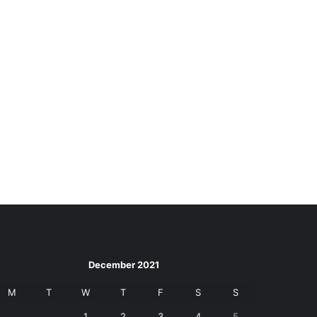
December 2021
M
T
W
T
F
S
S
1
2
3
4
5