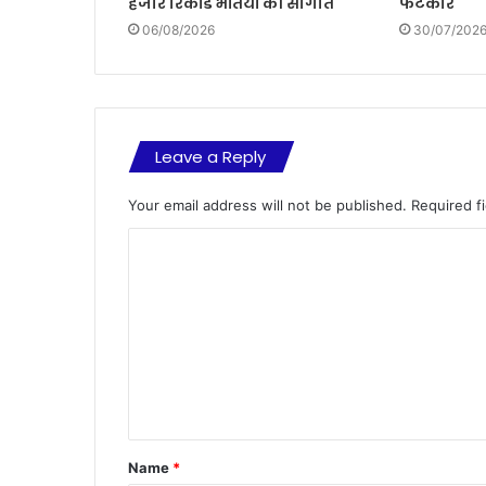
हजार रिकॉर्ड भर्तियों की सौगात
फटकार
06/08/2026
30/07/202
Leave a Reply
Your email address will not be published.
Required f
C
o
m
m
e
n
t
Name
*
*