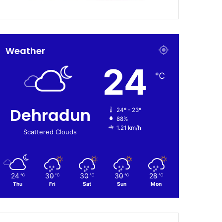
Weather
24
℃
Dehradun
24º - 23º
88%
1.21 km/h
Scattered Clouds
24
30
30
30
28
℃
℃
℃
℃
℃
Thu
Fri
Sat
Sun
Mon