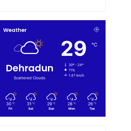
Weather
29
℃
Dehradun
30º - 24º
71%
1.47 km/h
Scattered Clouds
30
31
29
28
26
℃
℃
℃
℃
℃
Fri
Sat
Sun
Mon
Tue