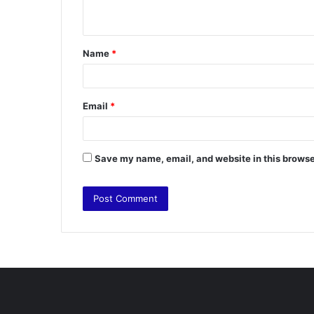
n
t
Name
*
*
Email
*
Save my name, email, and website in this browse