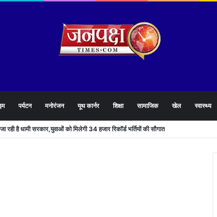
इम
पर्यटन
मनोरंजन
यूथ कार्नर
शिक्षा
सामाजिक
खेल
स्वास्थ्य
905 हेल्पलाइन की समीक्षा के दौरान लापरवाह अधिकारियों को लगाई फटकार