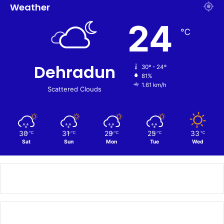
Weather
24
℃
Dehradun
30º - 24º
81%
1.61 km/h
Scattered Clouds
30
31
29
25
33
℃
℃
℃
℃
℃
Sat
Sun
Mon
Tue
Wed