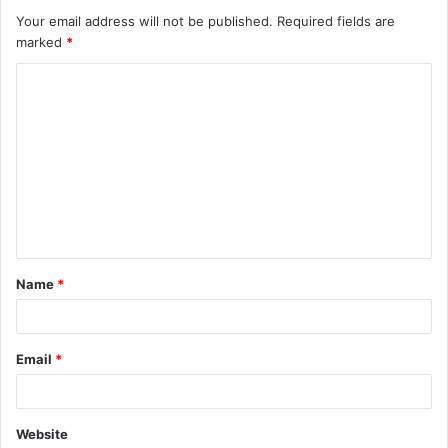
Your email address will not be published.
Required fields are
marked
*
C
o
m
m
e
n
t
Name
*
*
Email
*
Website