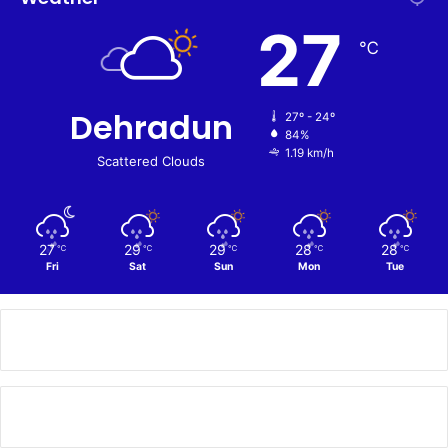
27
℃
Dehradun
27º - 24º
84%
1.19 km/h
Scattered Clouds
27
29
29
28
28
℃
℃
℃
℃
℃
Fri
Sat
Sun
Mon
Tue