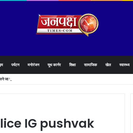
इम
पर्यटन
मनोरंजन
यूथ कार्नर
शिक्षा
सामाजिक
खेल
स्वास्थ्य
खोलने जा रही है धामी सरकार,युवाओं को मिलेगी 34 हजार रिकॉर्ड भर्तियों की सौगात
lice IG pushvak