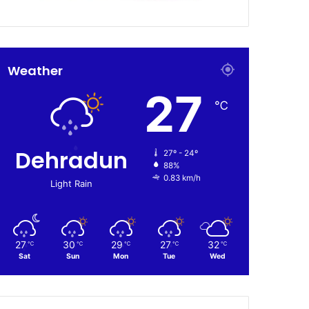
Weather
27
℃
Dehradun
27º - 24º
88%
0.83 km/h
Light Rain
27
30
29
27
32
℃
℃
℃
℃
℃
Sat
Sun
Mon
Tue
Wed