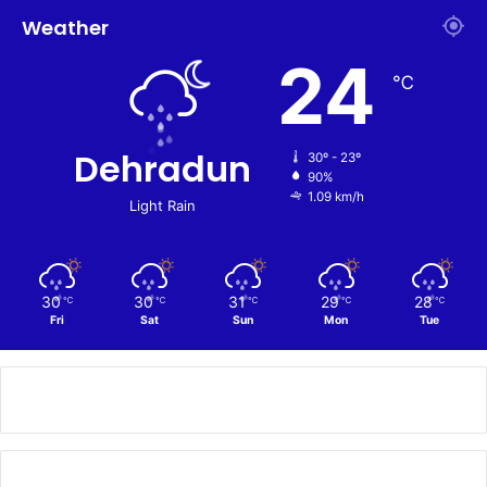
Weather
24
℃
Dehradun
30º - 23º
90%
1.09 km/h
Light Rain
30
30
31
29
28
℃
℃
℃
℃
℃
Fri
Sat
Sun
Mon
Tue