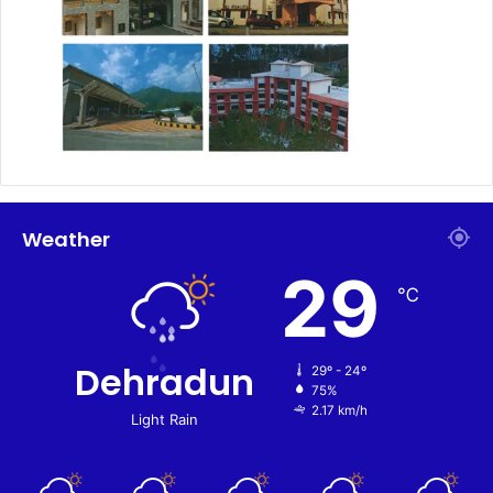
Weather
29
℃
Dehradun
29º - 24º
75%
2.17 km/h
Light Rain