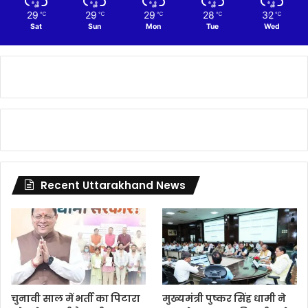
29
29
29
28
32
℃
℃
℃
℃
℃
Sat
Sun
Mon
Tue
Wed
Recent Uttarakhand News
चुनावी साल में भर्ती का पिटारा
मुख्यमंत्री पुष्कर सिंह धामी ने