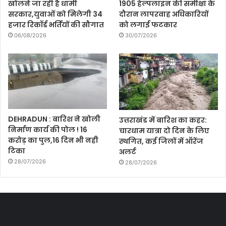
खोलने जा रही है धामी
1905 हेल्पलाइन की समीक्षा के
सरकार,युवाओं को मिलेगी 34
दौरान लापरवाह अधिकारियों
हजार रिकॉर्ड भर्तियों की सौगात
को लगाई फटकार
06/08/2026
30/07/2026
DEHRADUN : बारिश ने खोली
उत्तराखंड में बारिश का कहर:
निर्माण कार्य की पोल ! 16
चारधाम यात्रा दो दिन के लिए
करोड़ का पुल,16 दिन भी नही
स्थगित, कई जिलों में ऑरेंज
टिका
अलर्ट
28/07/2026
28/07/2026