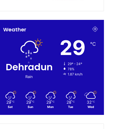
Weather
29
℃
Dehradun
29º - 24º
78%
1.87 km/h
Rain
29
29
29
28
32
℃
℃
℃
℃
℃
Sat
Sun
Mon
Tue
Wed