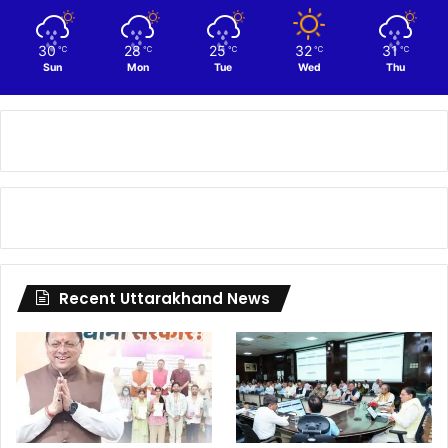
30
28
25
32
31
℃
℃
℃
℃
℃
Sun
Mon
Tue
Wed
Thu
Recent Uttarakhand News