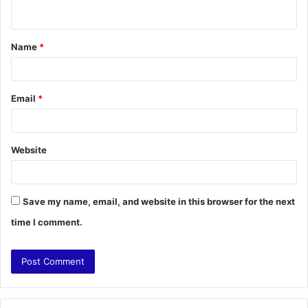
n
t
Name
*
*
Email
*
Website
Save my name, email, and website in this browser for the next
time I comment.