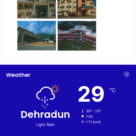
Weather
29
℃
Dehradun
30º - 23º
73%
1.71 km/h
Light Rain